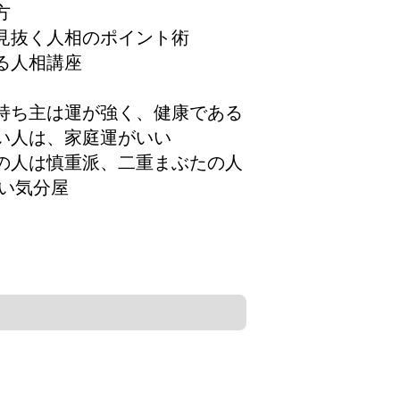
方
見抜く人相のポイント術
る人相講座
持ち主は運が強く、健康である
い人は、家庭運がいい
の人は慎重派、二重まぶたの人
気分屋